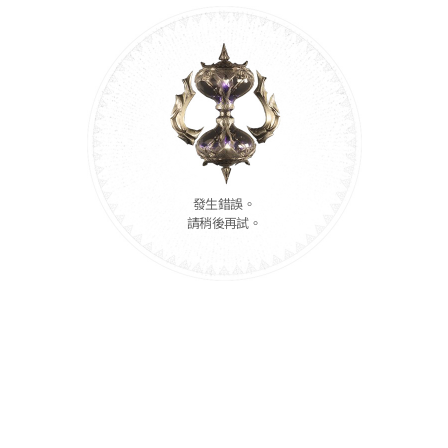
發生錯誤。
請稍後再試。