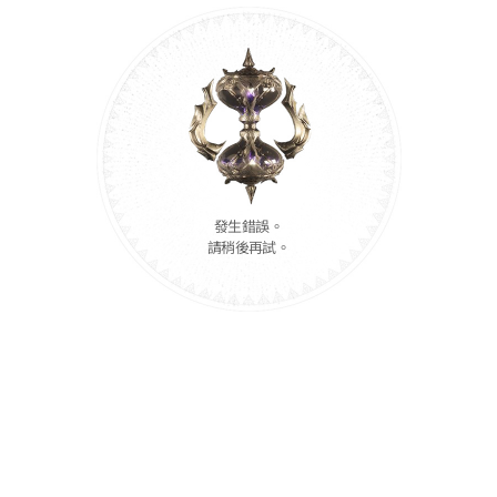
發生錯誤。
請稍後再試。