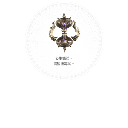
發生錯誤。
請稍後再試。